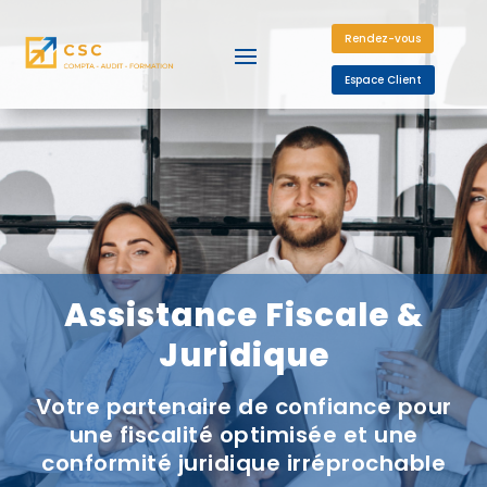
Rendez-vous
Espace Client
Assistance Fiscale &
Juridique
Votre partenaire de confiance pour
une fiscalité optimisée et une
conformité juridique irréprochable